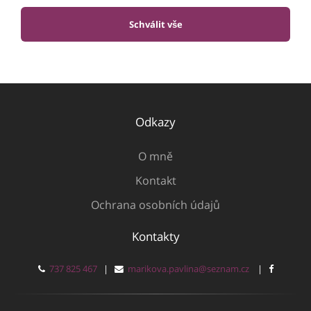
Schválit vše
Odkazy
O mně
Kontakt
Ochrana osobních údajů
Kontakty
737 825 467
|
marikova.pavlina@seznam.cz
|