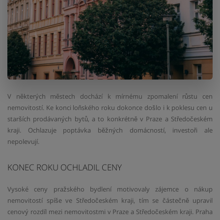
V některých městech dochází k mírnému zpomalení růstu cen
nemovitostí. Ke konci loňského roku dokonce došlo i k poklesu cen u
starších prodávaných bytů, a to konkrétně v Praze a Středočeském
kraji. Ochlazuje poptávka běžných domácností, investoři ale
nepolevují.
KONEC ROKU OCHLADIL CENY
Vysoké ceny pražského bydlení motivovaly zájemce o nákup
nemovitostí spíše ve Středočeském kraji, tím se částečně upravil
cenový rozdíl mezi nemovitostmi v Praze a Středočeském kraji. Praha