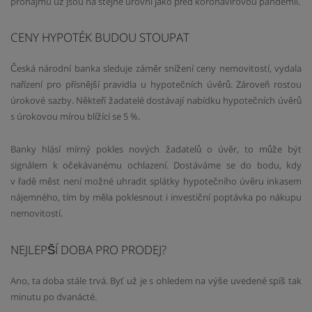
pronájmu už jsou na stejné úrovni jako před koronavirovou pandemií.
CENY HYPOTÉK BUDOU STOUPAT
Česká národní banka sleduje záměr snížení ceny nemovitostí, vydala
nařízení pro přísnější pravidla u hypotečních úvěrů. Zároveň rostou
úrokové sazby. Někteří žadatelé dostávají nabídku hypotečních úvěrů
s úrokovou mírou blížící se 5 %.
Banky hlásí mírný pokles nových žadatelů o úvěr, to může být
signálem k očekávanému ochlazení. Dostáváme se do bodu, kdy
v řadě měst není možné uhradit splátky hypotečního úvěru inkasem
nájemného, tím by měla poklesnout i investiční poptávka po nákupu
nemovitostí.
NEJLEPŠÍ DOBA PRO PRODEJ?
Ano, ta doba stále trvá. Byť už je s ohledem na výše uvedené spíš tak
minutu po dvanácté.