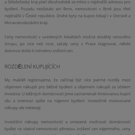
a Středočeský kraj platí dlouhodobě za místa s nejdražší adresou pro
bydlení. Pozadu nezůstalo ani Brno, nemovitosti v Brně jsou třetí
nejdražší v České republice. Drahé byty na kupce čekají i v Ostravě a
Moravskoslezském kraji.
Ceny nemovitostí v uvedených lokalitách možná dosáhly cenového
stropu, po více než roce, začaly ceny v Praze stagnovat, někde
dokonce došlo k mírnému snížení cen.
ROZDĚLENÍ KUPUJÍCÍCH
My makléři registrujeme, že začínají být více patrné rozdíly mezi
objemem nákupů pro běžné bydlení a objemem nákupů za účelem
investice. U běžných domácností jsme zaznamenali limitovanou kupní
sílu a orientaci spíše na nájemní bydlení. Investičně motivované
nákupy ale neklesají.
Investiční nákupy nemovitostí a omezené možnosti domácností
bydlet ve vlastní nemovitosti přinesou zvýšení cen nájemného, ceny