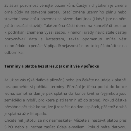
Zvláštní pozornost věnujte pozemkům. Častým chytákem je změna
orné půdy na stavební parcelu. Stačí změna územního plánu nebo
stavební povolení a pozemek se rázem daní jinak (i když jste na něm
ještě nezačali stavět). Také změna části domu na kancelář či prostor
k podnikání znamená vyšší sazbu. Finanční úřady navíc stále častěji
porovnávají data s katastrem, takže opomenutí může vést
k doměrkům a penále. V případě nejasností je proto lepší obrátit se na
odborníka.
Termíny a platba bez stresu: Jak mít vše v pořádku
Ať už se vás týká daňové přiznání, nebo jen čekáte na údaje k platbě,
nezapomeňte si pohlídat termíny. Přiznání je třeba podat do konce
ledna, samotná daň je pak splatná do konce května (výjimkou jsou
zemědělci a rybáři, pro které platí termín až do srpna). Pokud částka
přesáhne pět tisíc korun, lze ji rozdělit do dvou splátek, přičemž druhá
je splatná až v listopadu.
Chcete mít jistotu, že nic nezmeškáte? Můžete si nastavit platbu přes
SIPO nebo si nechat zasílat údaje e-mailem. Pokud máte datovou