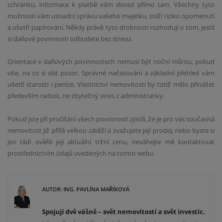
schránku, informace k platbě vám dorazí přímo tam. Všechny tyto
možnosti vám usnadní správu vašeho majetku, sníží riziko opomenutí
a ušetří papírování. Někdy právě tyto drobnosti rozhodují o tom, jestli
si daňové povinnosti odbudete bez stresu.
Orientace v daňových povinnostech nemusí být noční můrou, pokud
víte, na co si dát pozor. Správné načasování a základní přehled vám
ušetří starosti i peníze. Vlastnictví nemovitosti by totiž mělo přinášet
především radost, ne zbytečný stres z administrativy.
Pokud jste při pročítání všech povinností zjistili, že je pro vás současná
nemovitost již příliš velkou zátěží a zvažujete její prodej, nebo byste si
jen rádi ověřili její aktuální tržní cenu, neváhejte mě kontaktovat
prostřednictvím údajů uvedených na tomto webu.
AUTOR: ING. PAVLÍNA MAŘÍKOVÁ
Spojuji dvě vášně – svět nemovitostí a svět investic.