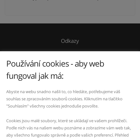
Odkazy
O mně
Používání cookies - aby web
Kontakt
fungoval jak má:
Ochrana osobních údajů
Kontakty
Abyste na webu snadno našli to, co hledáte, potřebujeme váš
souhlas se zpracováním souborů cookies. Kliknutím na tlačítko
737 825 467
|
marikova.pavlina@seznam.cz
|
"Souhlasím" všechny cookies jednoduše povolíte.
Cookies jsou malé soubory, které se ukládají ve vašem prohlížeči.
IČO: 49188135
Podle nich vás na našem webu poznáme a zobrazíme vám web tak,
Fyzická osoba zapsaná v živnostenském rejstříku
aby všechno fungovalo správně a podle vašich preferencí. Přehled