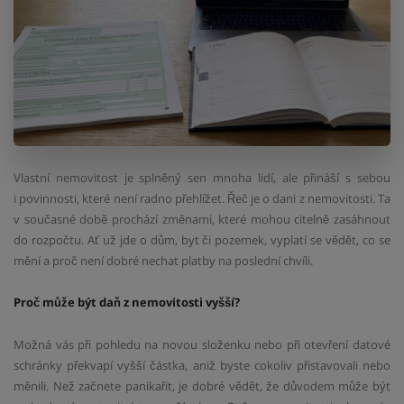
Vlastní nemovitost je splněný sen mnoha lidí, ale přináší s sebou
i povinnosti, které není radno přehlížet. Řeč je o dani z nemovitosti. Ta
v současné době prochází změnami, které mohou citelně zasáhnout
do rozpočtu. Ať už jde o dům, byt či pozemek, vyplatí se vědět, co se
mění a proč není dobré nechat platby na poslední chvíli.
Proč může být daň z nemovitosti vyšší?
Možná vás při pohledu na novou složenku nebo při otevření datové
schránky překvapí vyšší částka, aniž byste cokoliv přistavovali nebo
měnili. Než začnete panikařit, je dobré vědět, že důvodem může být