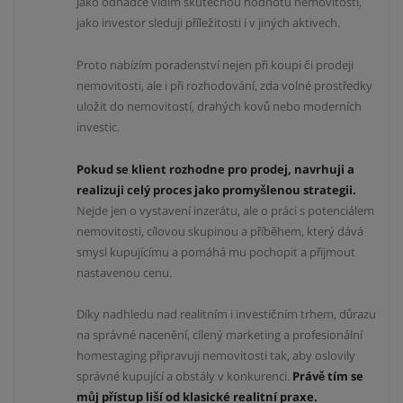
Jako odhadce vidím skutečnou hodnotu nemovitosti,
jako investor sleduji příležitosti i v jiných aktivech.
Proto nabízím poradenství nejen při koupi či prodeji
nemovitosti, ale i při rozhodování, zda volné prostředky
uložit do nemovitostí, drahých kovů nebo moderních
investic.
Pokud se klient rozhodne pro prodej, navrhuji a
realizuji celý proces jako promyšlenou strategii.
Nejde jen o vystavení inzerátu, ale o práci s potenciálem
nemovitosti, cílovou skupinou a příběhem, který dává
smysl kupujícímu a pomáhá mu pochopit a přijmout
nastavenou cenu.
Díky nadhledu nad realitním i investičním trhem, důrazu
na správné nacenění, cílený marketing a profesionální
homestaging připravuji nemovitosti tak, aby oslovily
správné kupující a obstály v konkurenci.
Právě tím se
můj přístup liší od klasické realitní praxe.