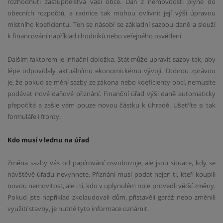
rozhodnutí zastupitelstva vaší obce. Daň z nemovitosti plyne do
obecních rozpočtů, a radnice tak mohou ovlivnit její výši úpravou
místního koeficientu. Ten se násobí se základní sazbou daně a slouží
k financování například chodníků nebo veřejného osvětlení.
Dalším faktorem je inflační doložka. Stát může upravit sazby tak, aby
lépe odpovídaly aktuálnímu ekonomickému vývoji. Dobrou zprávou
je, že pokud se mění sazby ze zákona nebo koeficienty obcí, nemusíte
podávat nové daňové přiznání. Finanční úřad výši daně automaticky
přepočítá a zašle vám pouze novou částku k úhradě. Ušetříte si tak
formuláře i fronty.
Kdo musí v lednu na úřad
Změna sazby vás od papírování osvobozuje, ale jsou situace, kdy se
návštěvě úřadu nevyhnete. Přiznání musí podat nejen ti, kteří koupili
novou nemovitost, ale i ti, kdo v uplynulém roce provedli větší změny.
Pokud jste například zkolaudovali dům, přistavěli garáž nebo změnili
využití stavby, je nutné tyto informace oznámit.