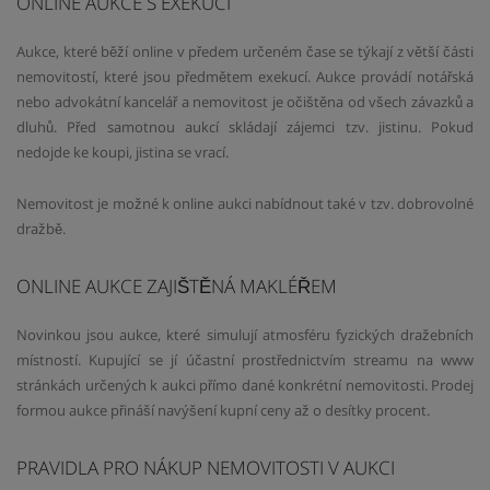
ONLINE AUKCE S EXEKUCÍ
Aukce, které běží online v předem určeném čase se týkají z větší části
nemovitostí, které jsou předmětem exekucí. Aukce provádí notářská
nebo advokátní kancelář a nemovitost je očištěna od všech závazků a
dluhů. Před samotnou aukcí skládají zájemci tzv. jistinu. Pokud
nedojde ke koupi, jistina se vrací.
Nemovitost je možné k online aukci nabídnout také v tzv. dobrovolné
dražbě.
ONLINE AUKCE ZAJIŠTĚNÁ MAKLÉŘEM
Novinkou jsou aukce, které simulují atmosféru fyzických dražebních
místností. Kupující se jí účastní prostřednictvím streamu na www
stránkách určených k aukci přímo dané konkrétní nemovitosti. Prodej
formou aukce přináší navýšení kupní ceny až o desítky procent.
PRAVIDLA PRO NÁKUP NEMOVITOSTI V AUKCI