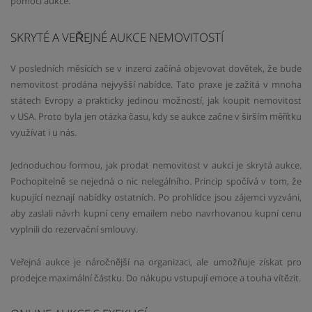
pomocí aukce.
SKRYTÉ A VEŘEJNÉ AUKCE NEMOVITOSTÍ
V posledních měsících se v inzerci začíná objevovat dovětek, že bude
nemovitost prodána nejvyšší nabídce. Tato praxe je zažitá v mnoha
státech Evropy a prakticky jedinou možností, jak koupit nemovitost
v USA. Proto byla jen otázka času, kdy se aukce začne v širším měřítku
využívat i u nás.
Jednoduchou formou, jak prodat nemovitost v aukci je skrytá aukce.
Pochopitelně se nejedná o nic nelegálního. Princip spočívá v tom, že
kupující neznají nabídky ostatních. Po prohlídce jsou zájemci vyzváni,
aby zaslali návrh kupní ceny emailem nebo navrhovanou kupní cenu
vyplnili do rezervační smlouvy.
Veřejná aukce je náročnější na organizaci, ale umožňuje získat pro
prodejce maximální částku. Do nákupu vstupují emoce a touha vítězit.