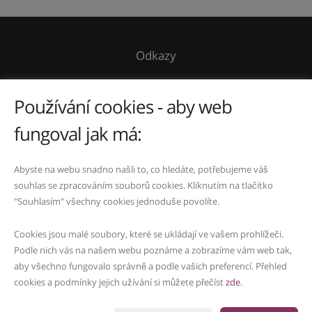
Odkazy
O mně
Používání cookies - aby web
Kontakt
fungoval jak má:
Ochrana osobních údajů
Kontakty
Abyste na webu snadno našli to, co hledáte, potřebujeme váš
souhlas se zpracováním souborů cookies. Kliknutím na tlačítko
737 825 467
|
marikova.pavlina@seznam.cz
|
"Souhlasím" všechny cookies jednoduše povolíte.
Cookies jsou malé soubory, které se ukládají ve vašem prohlížeči.
IČO: 49188135
Podle nich vás na našem webu poznáme a zobrazíme vám web tak,
Fyzická osoba zapsaná v živnostenském rejstříku
aby všechno fungovalo správně a podle vašich preferencí. Přehled
cookies a podmínky jejich užívání si můžete přečíst
zde
.
Vytvořeno v systému
CHYTRÝ WEB MAKLÉŘE