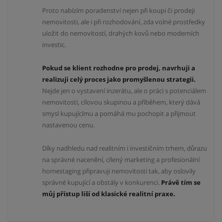
Proto nabízím poradenství nejen při koupi či prodeji
nemovitosti, ale i při rozhodování, zda volné prostředky
uložit do nemovitostí, drahých kovů nebo moderních
investic.
Pokud se klient rozhodne pro prodej, navrhuji a
realizuji celý proces jako promyšlenou strategii.
Nejde jen o vystavení inzerátu, ale o práci s potenciálem
nemovitosti, cílovou skupinou a příběhem, který dává
smysl kupujícímu a pomáhá mu pochopit a přijmout
nastavenou cenu.
Díky nadhledu nad realitním i investičním trhem, důrazu
na správné nacenění, cílený marketing a profesionální
homestaging připravuji nemovitosti tak, aby oslovily
správné kupující a obstály v konkurenci.
Právě tím se
můj přístup liší od klasické realitní praxe.