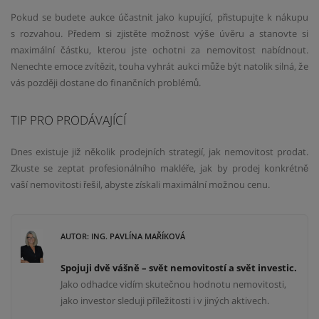
Pokud se budete aukce účastnit jako kupující, přistupujte k nákupu
s rozvahou. Předem si zjistěte možnost výše úvěru a stanovte si
maximální částku, kterou jste ochotni za nemovitost nabídnout.
Nenechte emoce zvítězit, touha vyhrát aukci může být natolik silná, že
vás později dostane do finančních problémů.
TIP PRO PRODÁVAJÍCÍ
Dnes existuje již několik prodejních strategií, jak nemovitost prodat.
Zkuste se zeptat profesionálního makléře, jak by prodej konkrétně
vaší nemovitosti řešil, abyste získali maximální možnou cenu.
AUTOR: ING. PAVLÍNA MAŘÍKOVÁ
Spojuji dvě vášně – svět nemovitostí a svět investic.
Jako odhadce vidím skutečnou hodnotu nemovitosti,
jako investor sleduji příležitosti i v jiných aktivech.