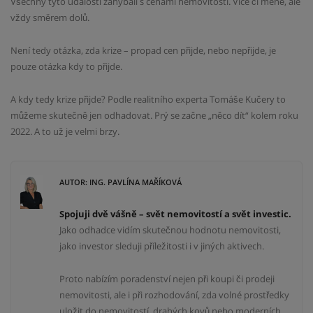
Všechny tyto události zahýbali s cenami nemovitostí. Více či méně, ale
vždy směrem dolů.
Není tedy otázka, zda krize – propad cen přijde, nebo nepřijde, je
pouze otázka kdy to přijde.
A kdy tedy krize přijde? Podle realitního experta Tomáše Kučery to
můžeme skutečně jen odhadovat. Prý se začne „něco dít“ kolem roku
2022. A to už je velmi brzy.
AUTOR: ING. PAVLÍNA MAŘÍKOVÁ
Spojuji dvě vášně – svět nemovitostí a svět investic.
Jako odhadce vidím skutečnou hodnotu nemovitosti,
jako investor sleduji příležitosti i v jiných aktivech.
Proto nabízím poradenství nejen při koupi či prodeji
nemovitosti, ale i při rozhodování, zda volné prostředky
uložit do nemovitostí, drahých kovů nebo moderních