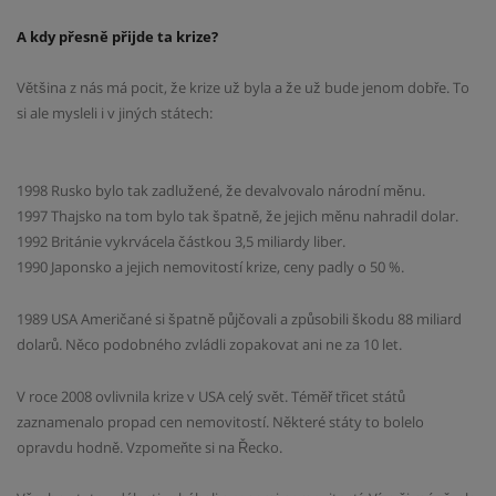
A kdy přesně přijde ta krize?
Většina z nás má pocit, že krize už byla a že už bude jenom dobře. To
si ale mysleli i v jiných státech:
1998 Rusko bylo tak zadlužené, že devalvovalo národní měnu.
1997 Thajsko na tom bylo tak špatně, že jejich měnu nahradil dolar.
1992 Británie vykrvácela částkou 3,5 miliardy liber.
1990 Japonsko a jejich nemovitostí krize, ceny padly o 50 %.
1989 USA Američané si špatně půjčovali a způsobili škodu 88 miliard
dolarů. Něco podobného zvládli zopakovat ani ne za 10 let.
V roce 2008 ovlivnila krize v USA celý svět. Téměř třicet států
zaznamenalo propad cen nemovitostí. Některé státy to bolelo
opravdu hodně. Vzpomeňte si na Řecko.