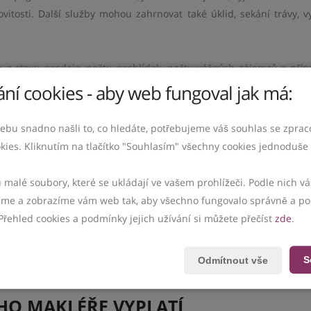
itosti. Další služby mohou zahrnovat také úklid, sekání trávy, vy
 o stavu prodeje, počtu prohlídek, počtu vážných zájemců a pří
ní cookies - aby web fungoval jak má:
vyplatí mít prostředníka. Majitel totiž často na prohlídce kývne n
ebu snadno našli to, co hledáte, potřebujeme váš souhlas se zpra
dná. Samozřejmě, pokud majitel prodává nemovitost jednou za ži
kies. Kliknutím na tlačítko "Souhlasím" všechny cookies jednoduše 
 schopen se rychle rozhodnout nebo naopak odsouhlasí něco, co s
u malé soubory, které se ukládají ve vašem prohlížeči. Podle nich 
e a zobrazíme vám web tak, aby všechno fungovalo správně a po
emcích i o tom, jakou slevu je možné nabídnout a co už je příliš. D
Přehled cookies a podmínky jejich užívání si můžete přečíst
zde
.
í sumu.
S
Odmítnout vše
ýt pro majitele nepříjemné a stresující, ušetří.
ÍHO MAKLÉŘE VYPLATÍ