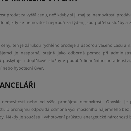
ost prodat za vyšší cenu, než kdyby si ji majitel nemovitosti prodáv
době, kdy se nemovitost neprodá za týden, jsou potřeba služby a z
í ceny, ten je zárukou rychlého prodeje a úsporou vašeho času a n
ájemci je nesporná, stejně jako odborná pomoc při administr
poskytuje i doplňkové služby v podobě finančního poradenství, 
ní nebo hypoteční úvěr.
KANCELÁŘI
y nemovitosti nebo od výše pronájmu nemovitosti. Obvykle je 
osti. U pronájmu odpovídá odměna výši měsíčního nájemného bez 
by. Někdy je součástí i vyhotovení průkazu energetické náročnosti 