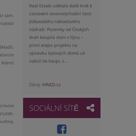
Real Estate udělala další krok k
zastavění severovýchodní části
al sám.
žižkovského nákladového
nalosti
nádraží. Pozemky od Českých
drah koupila vloni v říjnu –
první etapu projektu na
ákladů.
výstavbu bytových domů už
ativním
nabízí ke koupi, s...
klienti
Zdroj:
IHNED.cz
SOCIÁLNÍ SÍTĚ
provize
služeb.
budovy,