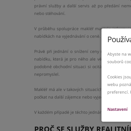
právní služby a další servis až po předání nemov
nebo stěhování.
V průběhu spolupráce makléř majitele informuje
nabídkách na vyjednávání o ceně.
Používá
Právě při jednání o snížení ceny nemovitosti se 
Abyste na w
nabídku, která je pro něho ale většinou nevýho
souborů coo
podobné obchodní situaci si ocitá poprvé, není
nepromyslel.
Cookies jso
webu poznám
Makléř má ale v takových situacích přehled o záj
preferencí. 
počkat na další zájemce nebo vyjedná výhodnějš
Nastavení
V každém případě je těchto jednání, které mohou b
PROČ SE SLUŽBY REALITN