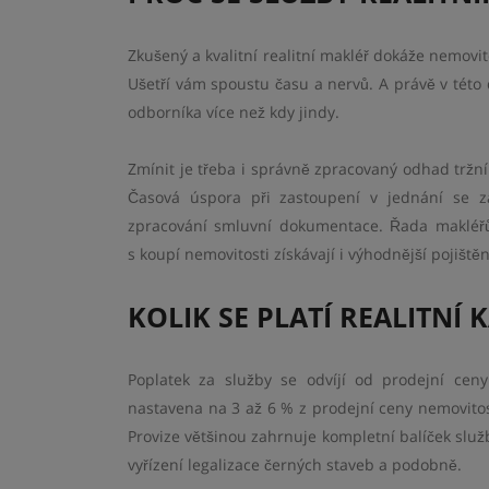
Zkušený a kvalitní realitní makléř dokáže nemovit
Ušetří vám spoustu času a nervů. A právě v této 
odborníka více než kdy jindy.
Zmínit je třeba i správně zpracovaný odhad tržn
Časová úspora při zastoupení v jednání se z
zpracování smluvní dokumentace. Řada makléřů 
s koupí nemovitosti získávají i výhodnější pojiště
KOLIK SE PLATÍ REALITNÍ 
Poplatek za služby se odvíjí od prodejní cen
nastavena na 3 až 6 % z prodejní ceny nemovit
Provize většinou zahrnuje kompletní balíček služ
vyřízení legalizace černých staveb a podobně.