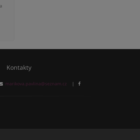
 a
Kontakty
marikova.pavlina@seznam.cz
|