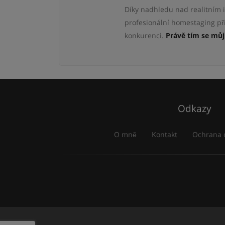
Díky nadhledu nad realitním 
profesionální homestaging přip
konkurenci.
Právě tím se můj 
Odkazy
O mně
Kontakt
Ochrana 