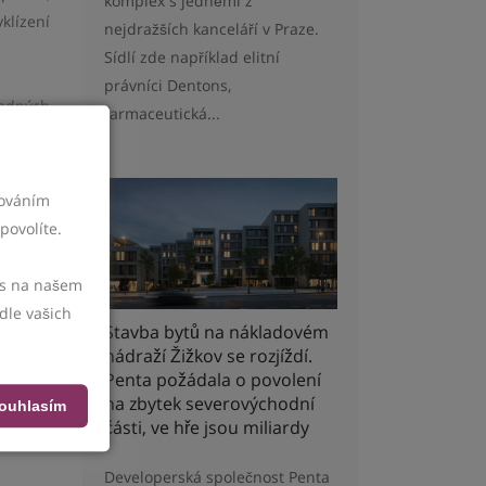
komplex s jedněmi z
klízení
nejdražších kanceláří v Praze.
Sídlí zde například elitní
právníci Dentons,
padných
farmaceutická...
a první
cováním
vot a v
povolíte.
i dobře
vás na našem
dle vašich
Stavba bytů na nákladovém
oporučí
nádraží Žižkov se rozjíždí.
Penta požádala o povolení
na zbytek severovýchodní
ouhlasím
části, ve hře jsou miliardy
Developerská společnost Penta