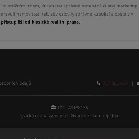
i investičním trhem, důrazu na správné nacenění, cílený marketing
ravuji nemovitosti tak, aby oslovily správné kupující a obstály v
přístup liší od klasické realitní praxe.
osobních údajů
737 825 467
|
IČO: 49188135
Fyzická osoba zapsaná v živnostenském rejstříku