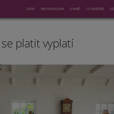
ÚVOD
PRO KOHO JSEM
O MNĚ
CO NABÍZÍM
OC
se platit vyplatí