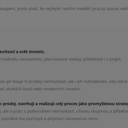
toupení, proto platí, že nejlepší realitní makléři pracují pouze exk
vitostí a svět investic.
odnotu nemovitosti, jako investor sleduji příležitosti i v jiných
n při koupi či prodeji nemovitosti, ale i při rozhodování, zda volné
stí, drahých kovů nebo moderních investic.
prodej, navrhuji a realizuji celý proces jako promyšlenou strateg
u, ale o práci s potenciálem nemovitosti, cílovou skupinou a příběh
 a pomáhá mu pochopit a přijmout nastavenou cenu.