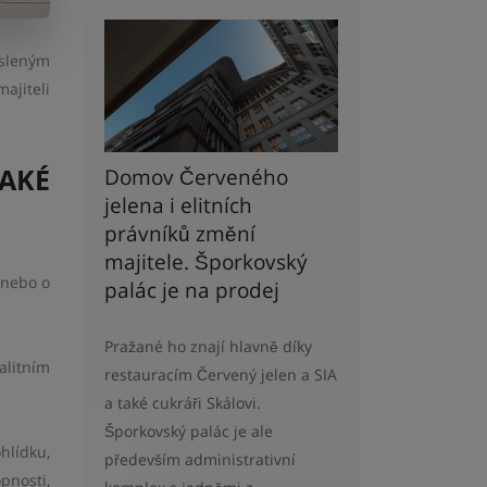
esleným
ajiteli
JAKÉ
Domov Červeného
jelena i elitních
právníků změní
majitele. Šporkovský
 nebo o
palác je na prodej
Pražané ho znají hlavně díky
alitním
restauracím Červený jelen a SIA
a také cukráři Skálovi.
Šporkovský palác je ale
hlídku,
především administrativní
pnosti,