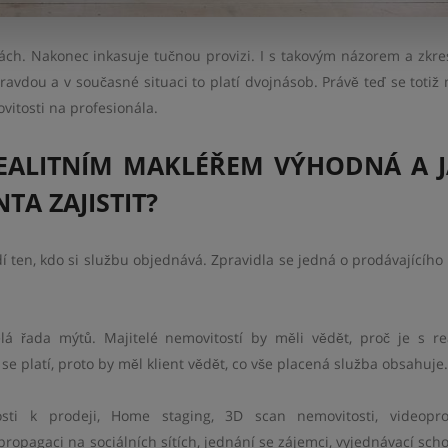
dkách. Nakonec inkasuje tučnou provizi. I s takovým názorem a zkr
ravdou a v současné situaci to platí dvojnásob. Právě teď se totiž m
vitosti na profesionála.
REALITNÍM MAKLÉŘEM VÝHODNÁ A 
TA ZAJISTIT?
dí ten, kdo si službu objednává. Zpravidla se jedná o prodávajícího
á řada mýtů. Majitelé nemovitostí by měli vědět, proč je s re
e platí, proto by měl klient vědět, co vše placená služba obsahuje.
sti k prodeji, Home staging, 3D scan nemovitosti, videopro
propagaci na sociálních sítích, jednání se zájemci, vyjednávací scho